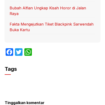
Bubah Alfian Ungkap Kisah Horor di Jalan
Raya
Fakta Mengejutkan Tiket Blackpink Sarwendah
Buka Kartu
F
T
W
a
w
h
c
itt
at
Tags
e
er
s
b
A
o
p
o
p
k
Tinggalkan komentar