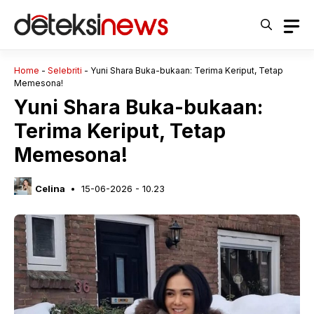
Langsung
ke
isi
Home
-
Selebriti
-
Yuni Shara Buka-bukaan: Terima Keriput, Tetap
Memesona!
Yuni Shara Buka-bukaan:
Terima Keriput, Tetap
Memesona!
Celina
15-06-2026 - 10.23