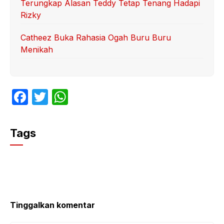
Terungkap Alasan Teddy Tetap Tenang Hadapi
Rizky
Catheez Buka Rahasia Ogah Buru Buru
Menikah
F
T
W
a
w
h
c
itt
at
Tags
e
er
s
b
A
o
p
o
p
k
Tinggalkan komentar