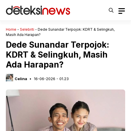
Langsung
ke
isi
Home
-
Selebriti
-
Dede Sunandar Terpojok: KDRT & Selingkuh,
Masih Ada Harapan?
Dede Sunandar Terpojok:
KDRT & Selingkuh, Masih
Ada Harapan?
Celina
16-06-2026 - 01.23