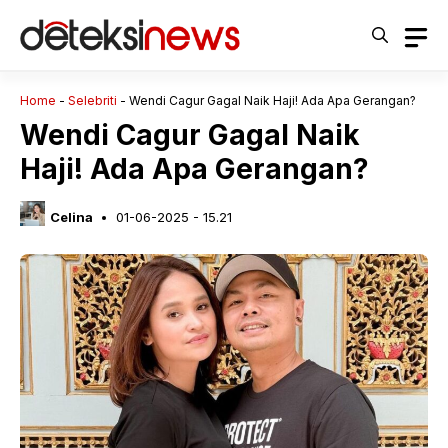
Langsung
ke
isi
Home
-
Selebriti
-
Wendi Cagur Gagal Naik Haji! Ada Apa Gerangan?
Wendi Cagur Gagal Naik
Haji! Ada Apa Gerangan?
Celina
01-06-2025 - 15.21