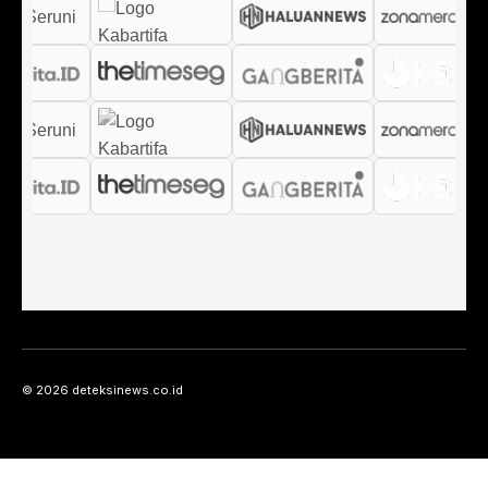
© 2026 deteksinews.co.id