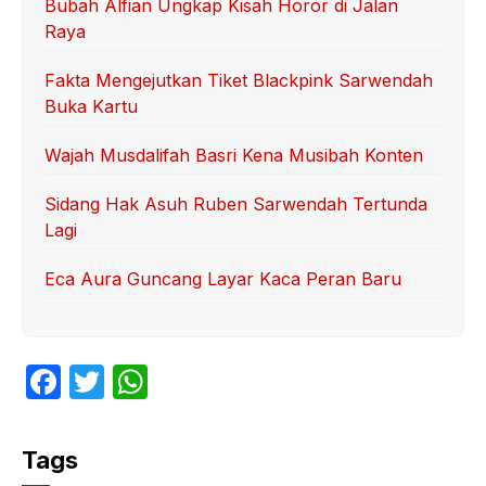
Bubah Alfian Ungkap Kisah Horor di Jalan
Raya
Fakta Mengejutkan Tiket Blackpink Sarwendah
Buka Kartu
Wajah Musdalifah Basri Kena Musibah Konten
Sidang Hak Asuh Ruben Sarwendah Tertunda
Lagi
Eca Aura Guncang Layar Kaca Peran Baru
F
T
W
a
w
h
c
itt
at
Tags
e
er
s