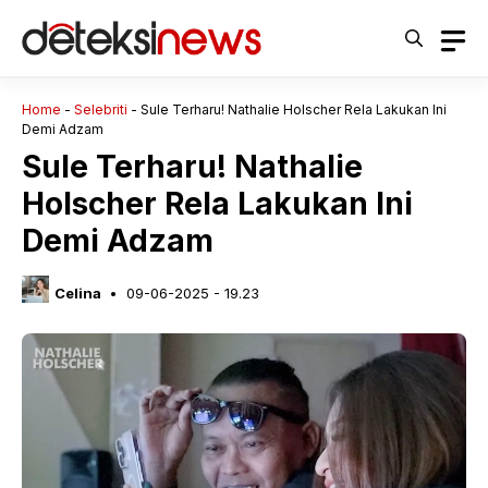
Langsung
ke
isi
Home
-
Selebriti
-
Sule Terharu! Nathalie Holscher Rela Lakukan Ini
Demi Adzam
Sule Terharu! Nathalie
Holscher Rela Lakukan Ini
Demi Adzam
Celina
09-06-2025 - 19.23