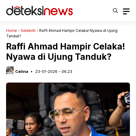
Langsung
ke
isi
Home
-
Selebriti
-
Raffi Ahmad Hampir Celaka! Nyawa di Ujung
Tanduk?
Raffi Ahmad Hampir Celaka!
Nyawa di Ujung Tanduk?
Celina
23-01-2026 - 06.23