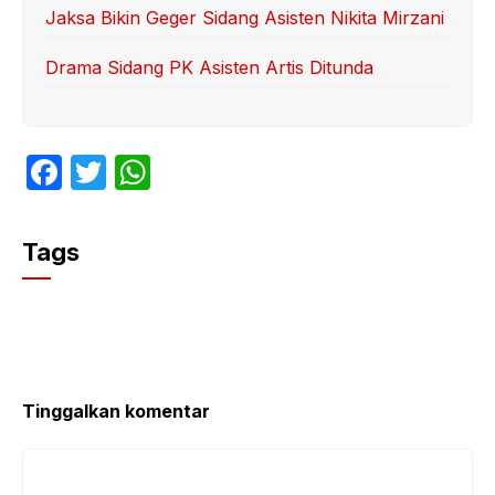
Jaksa Bikin Geger Sidang Asisten Nikita Mirzani
Drama Sidang PK Asisten Artis Ditunda
F
T
W
a
w
h
c
itt
at
Tags
e
er
s
b
A
o
p
o
p
k
Tinggalkan komentar
Komentar