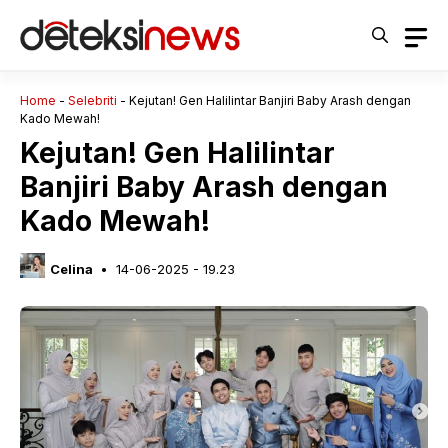
Langsung
ke
isi
Home
-
Selebriti
-
Kejutan! Gen Halilintar Banjiri Baby Arash dengan
Kado Mewah!
Kejutan! Gen Halilintar
Banjiri Baby Arash dengan
Kado Mewah!
Celina
14-06-2025 - 19.23