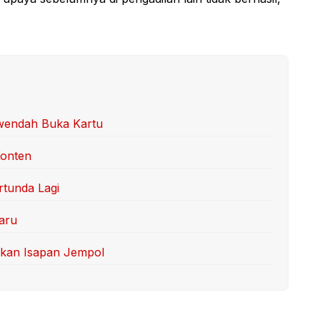
rwendah Buka Kartu
Konten
tunda Lagi
aru
kan Isapan Jempol