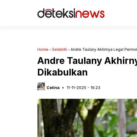
Langsung
ke
isi
Home
-
Selebriti
-
Andre Taulany Akhirnya Lega! Permo
Andre Taulany Akhirn
Dikabulkan
Celina
11-11-2025 - 19.23