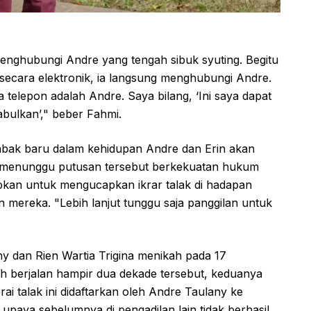
enghubungi Andre yang tengah sibuk syuting. Begitu
 secara elektronik, ia langsung menghubungi Andre.
a telepon adalah Andre. Saya bilang, ‘Ini saya dapat
ulkan’," beber Fahmi.
bak baru dalam kehidupan Andre dan Erin akan
lu menunggu putusan tersebut berkekuatan hukum
jibkan untuk mengucapkan ikrar talak di hadapan
 mereka. "Lebih lanjut tunggu saja panggilan untuk
y dan Rien Wartia Trigina menikah pada 17
h berjalan hampir dua dekade tersebut, keduanya
ai talak ini didaftarkan oleh Andre Taulany ke
upaya sebelumnya di pengadilan lain tidak berhasil,