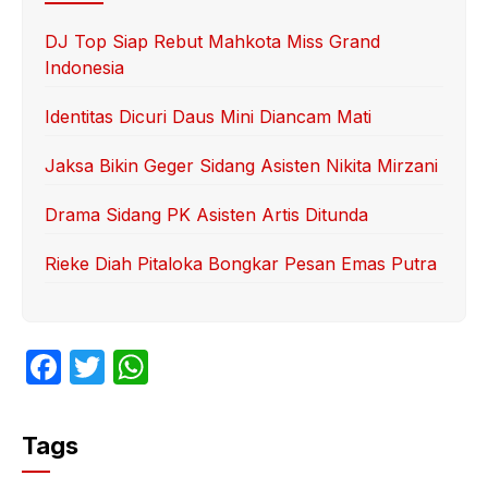
DJ Top Siap Rebut Mahkota Miss Grand
Indonesia
Identitas Dicuri Daus Mini Diancam Mati
Jaksa Bikin Geger Sidang Asisten Nikita Mirzani
Drama Sidang PK Asisten Artis Ditunda
Rieke Diah Pitaloka Bongkar Pesan Emas Putra
F
T
W
a
w
h
c
itt
at
Tags
e
er
s