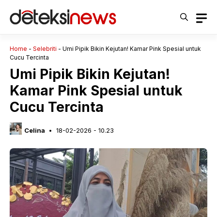
Langsung
ke
isi
Home
-
Selebriti
-
Umi Pipik Bikin Kejutan! Kamar Pink Spesial untuk
Cucu Tercinta
Umi Pipik Bikin Kejutan!
Kamar Pink Spesial untuk
Cucu Tercinta
Celina
18-02-2026 - 10.23