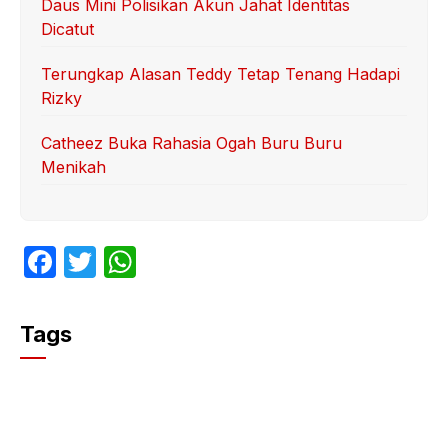
Daus Mini Polisikan Akun Jahat Identitas
Dicatut
Terungkap Alasan Teddy Tetap Tenang Hadapi
Rizky
Catheez Buka Rahasia Ogah Buru Buru
Menikah
F
T
W
a
w
h
c
itt
at
Tags
e
er
s
b
A
o
p