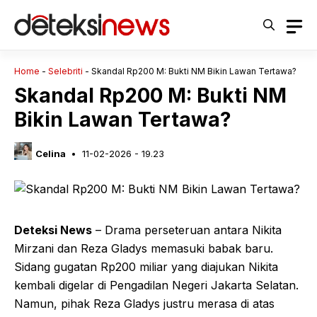
Langsung
ke
isi
Home
-
Selebriti
-
Skandal Rp200 M: Bukti NM Bikin Lawan Tertawa?
Skandal Rp200 M: Bukti NM
Bikin Lawan Tertawa?
Celina
11-02-2026 - 19.23
Deteksi News
– Drama perseteruan antara Nikita
Mirzani dan Reza Gladys memasuki babak baru.
Sidang gugatan Rp200 miliar yang diajukan Nikita
kembali digelar di Pengadilan Negeri Jakarta Selatan.
Namun, pihak Reza Gladys justru merasa di atas