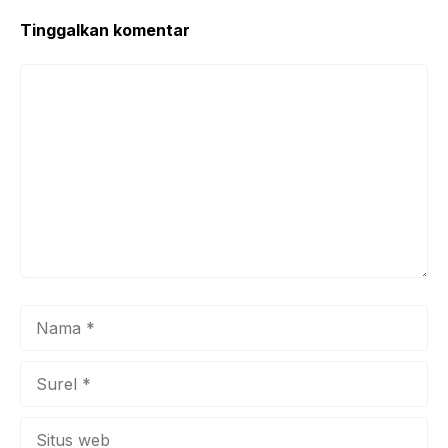
o
p
k
Tinggalkan komentar
Komentar
Nama
Surel
Situs