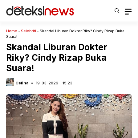
Langsung
ke
isi
Home
-
Selebriti
-
Skandal Liburan Dokter Riky? Cindy Rizap Buka
Suara!
Skandal Liburan Dokter
Riky? Cindy Rizap Buka
Suara!
Celina
19-03-2026 - 15.23