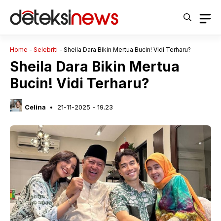
Langsung
ke
isi
Home
-
Selebriti
-
Sheila Dara Bikin Mertua Bucin! Vidi Terharu?
Sheila Dara Bikin Mertua
Bucin! Vidi Terharu?
Celina
21-11-2025 - 19.23