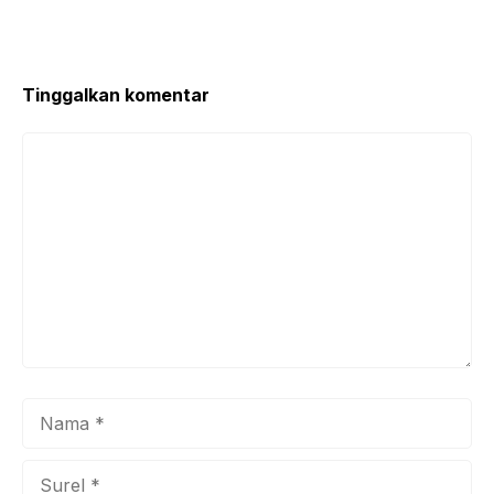
o
p
o
p
k
Tinggalkan komentar
Komentar
Nama
Surel