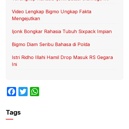
Video Lengkap Bigmo Ungkap Fakta
Mengejutkan
Ijonk Bongkar Rahasia Tubuh Sixpack Impian
Bigmo Diam Seribu Bahasa di Polda
Istri Ridho Illahi Hamil Drop Masuk RS Gegara
Ini
F
T
W
a
w
h
c
itt
at
Tags
e
er
s
b
A