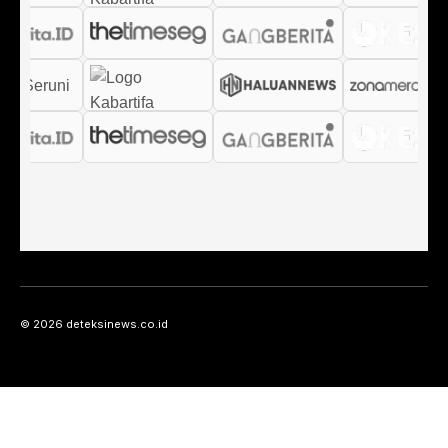
© 2026 deteksinews.co.id