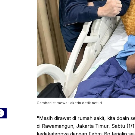
Gambar Istimewa : akcdn.detik.net.id
"Masih dirawat di rumah sakit, kita doain 
di Rawamangun, Jakarta Timur, Sabtu (1/
kedekatannya dengan Fahmi Bo terjalin sej