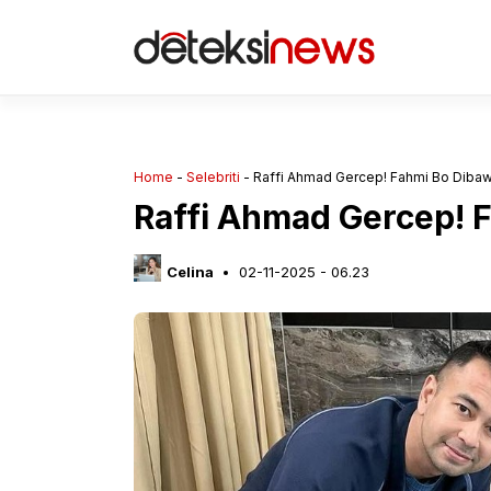
Langsung
ke
isi
Home
-
Selebriti
-
Raffi Ahmad Gercep! Fahmi Bo Diba
Raffi Ahmad Gercep! 
Celina
02-11-2025 - 06.23