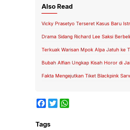
Also Read
Vicky Prasetyo Terseret Kasus Baru Ist
Drama Sidang Richard Lee Saksi Berbelit
Terkuak Warisan Mpok Alpa Jatuh ke T
Bubah Alfian Ungkap Kisah Horor di Ja
Fakta Mengejutkan Tiket Blackpink Sa
F
T
W
a
w
h
c
itt
at
Tags