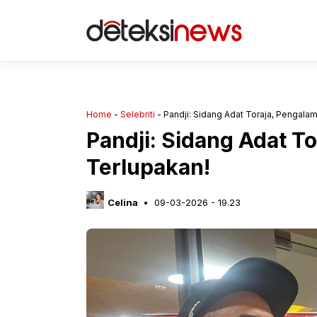
Langsung
ke
isi
Home
-
Selebriti
-
Pandji: Sidang Adat Toraja, Pengala
Pandji: Sidang Adat T
Terlupakan!
Celina
09-03-2026 - 19.23