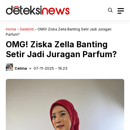
Langsung
ke
isi
Home
-
Selebriti
-
OMG! Ziska Zella Banting Setir Jadi Juragan
Parfum?
OMG! Ziska Zella Banting
Setir Jadi Juragan Parfum?
Celina
07-11-2025 - 19.23