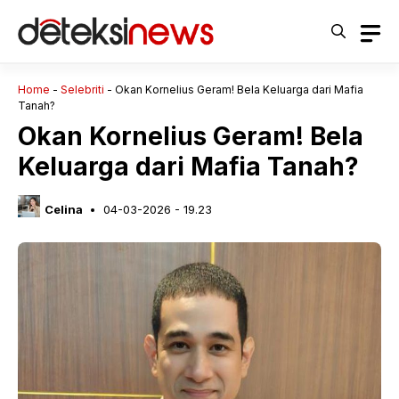
Langsung
ke
isi
Home
-
Selebriti
-
Okan Kornelius Geram! Bela Keluarga dari Mafia
Tanah?
Okan Kornelius Geram! Bela
Keluarga dari Mafia Tanah?
Celina
04-03-2026 - 19.23