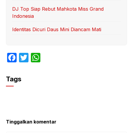
DJ Top Siap Rebut Mahkota Miss Grand
Indonesia
Identitas Dicuri Daus Mini Diancam Mati
F
T
W
a
w
h
c
itt
at
Tags
e
er
s
b
A
o
p
o
p
k
Tinggalkan komentar