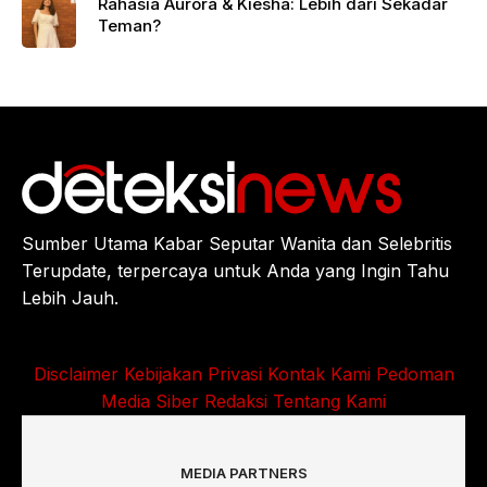
Rahasia Aurora & Kiesha: Lebih dari Sekadar
Teman?
Sumber Utama Kabar Seputar Wanita dan Selebritis
Terupdate, terpercaya untuk Anda yang Ingin Tahu
Lebih Jauh.
Disclaimer
Kebijakan Privasi
Kontak Kami
Pedoman
Media Siber
Redaksi
Tentang Kami
MEDIA PARTNERS