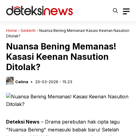
Langsung
ke
isi
Home
-
Selebriti
-
Nuansa Bening Memanas! Kasasi Keenan Nasution
Ditolak?
Nuansa Bening Memanas!
Kasasi Keenan Nasution
Ditolak?
Celina
20-03-2026 - 15.23
Deteksi News
– Drama perebutan hak cipta lagu
"Nuansa Bening" memasuki babak baru! Setelah