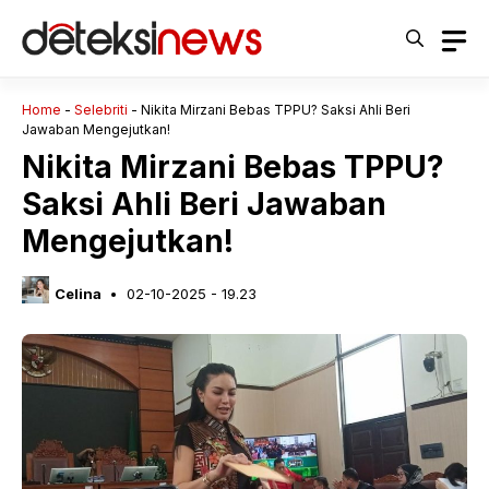
Langsung
ke
isi
Home
-
Selebriti
-
Nikita Mirzani Bebas TPPU? Saksi Ahli Beri
Jawaban Mengejutkan!
Nikita Mirzani Bebas TPPU?
Saksi Ahli Beri Jawaban
Mengejutkan!
Celina
02-10-2025 - 19.23