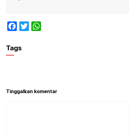
F
T
W
a
w
h
c
itt
at
Tags
e
er
s
b
A
o
p
o
p
k
Tinggalkan komentar
Komentar