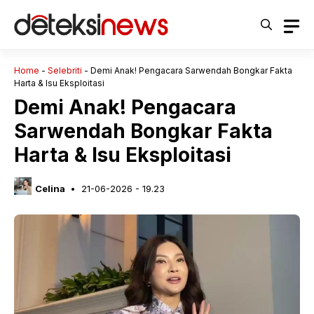
Langsung
ke
isi
Home
-
Selebriti
-
Demi Anak! Pengacara Sarwendah Bongkar Fakta
Harta & Isu Eksploitasi
Demi Anak! Pengacara
Sarwendah Bongkar Fakta
Harta & Isu Eksploitasi
Celina
21-06-2026 - 19.23