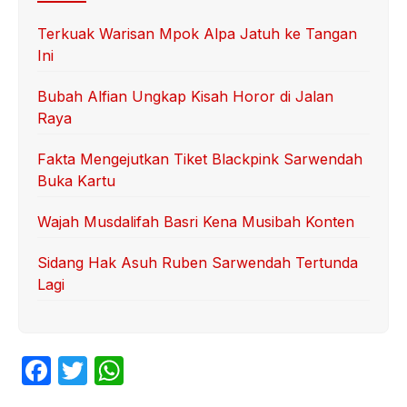
Terkuak Warisan Mpok Alpa Jatuh ke Tangan
Ini
Bubah Alfian Ungkap Kisah Horor di Jalan
Raya
Fakta Mengejutkan Tiket Blackpink Sarwendah
Buka Kartu
Wajah Musdalifah Basri Kena Musibah Konten
Sidang Hak Asuh Ruben Sarwendah Tertunda
Lagi
F
T
W
a
w
h