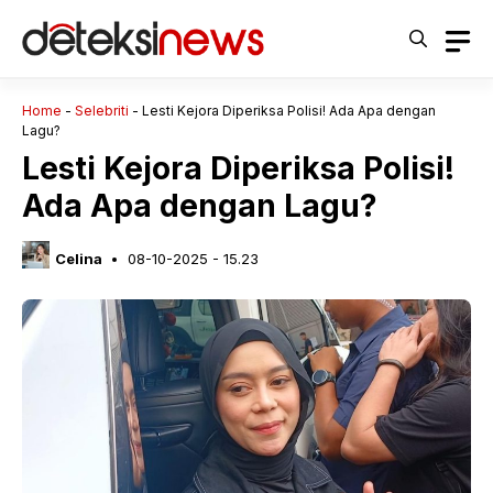
Langsung
ke
isi
Home
-
Selebriti
-
Lesti Kejora Diperiksa Polisi! Ada Apa dengan
Lagu?
Lesti Kejora Diperiksa Polisi!
Ada Apa dengan Lagu?
Celina
08-10-2025 - 15.23