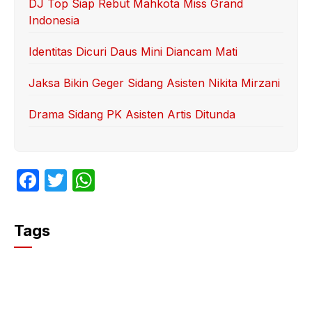
DJ Top Siap Rebut Mahkota Miss Grand
Indonesia
Identitas Dicuri Daus Mini Diancam Mati
Jaksa Bikin Geger Sidang Asisten Nikita Mirzani
Drama Sidang PK Asisten Artis Ditunda
F
T
W
a
w
h
c
itt
at
Tags
e
er
s
b
A
o
p