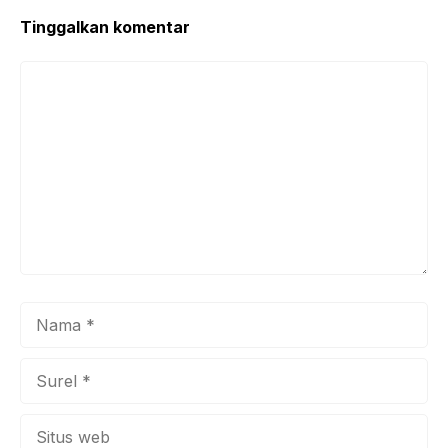
o
p
k
Tinggalkan komentar
Komentar
Nama
Surel
Situs