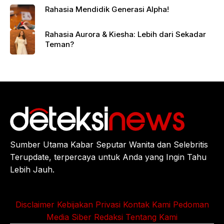
Rahasia Mendidik Generasi Alpha!
Rahasia Aurora & Kiesha: Lebih dari Sekadar
Teman?
Sumber Utama Kabar Seputar Wanita dan Selebritis
Terupdate, terpercaya untuk Anda yang Ingin Tahu
Lebih Jauh.
Disclaimer
Kebijakan Privasi
Kontak Kami
Pedoman
Media Siber
Redaksi
Tentang Kami