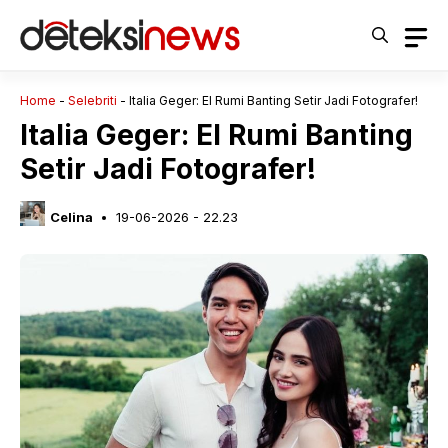
Langsung
ke
isi
Home
-
Selebriti
-
Italia Geger: El Rumi Banting Setir Jadi Fotografer!
Italia Geger: El Rumi Banting
Setir Jadi Fotografer!
Celina
19-06-2026 - 22.23