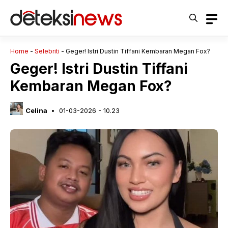
Langsung
ke
isi
Home
-
Selebriti
-
Geger! Istri Dustin Tiffani Kembaran Megan Fox?
Geger! Istri Dustin Tiffani
Kembaran Megan Fox?
Celina
01-03-2026 - 10.23