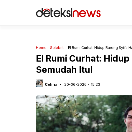
Langsung
ke
isi
Home
-
Selebriti
-
El Rumi Curhat: Hidup Bareng Syifa H
El Rumi Curhat: Hidup
Semudah Itu!
Celina
20-06-2026 - 15.23