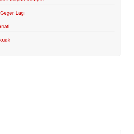
Geger Lagi
anati
rkuak