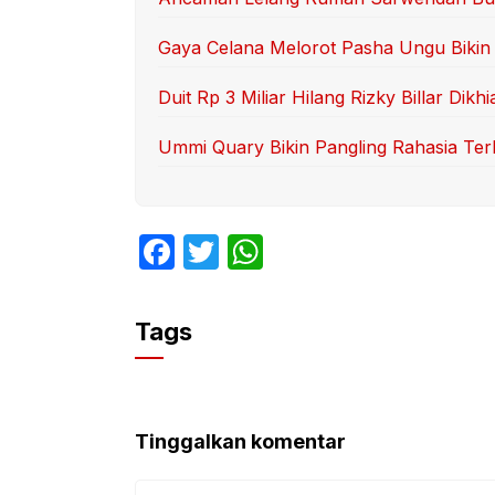
Gaya Celana Melorot Pasha Ungu Bikin 
Duit Rp 3 Miliar Hilang Rizky Billar Dikhi
Ummi Quary Bikin Pangling Rahasia Te
F
T
W
a
w
h
c
itt
at
Tags
e
er
s
b
A
o
p
Tinggalkan komentar
o
p
Komentar