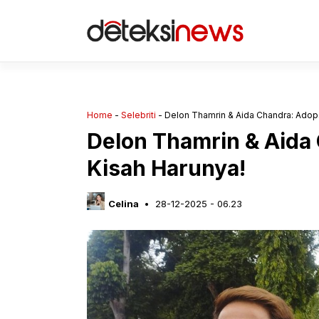
Langsung
ke
isi
Home
-
Selebriti
-
Delon Thamrin & Aida Chandra: Adopsi
Delon Thamrin & Aida 
Kisah Harunya!
Celina
28-12-2025 - 06.23