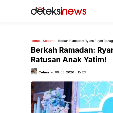
Langsung
ke
isi
Home
-
Selebriti
-
Berkah Ramadan: Ryans Rayel Bahagi
Berkah Ramadan: Ryan
Ratusan Anak Yatim!
Celina
09-03-2026 - 15.23