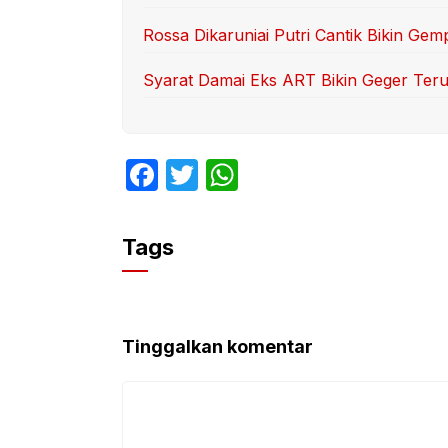
Rossa Dikaruniai Putri Cantik Bikin Gem
Syarat Damai Eks ART Bikin Geger Ter
F
T
W
a
w
h
c
itt
at
Tags
e
er
s
b
A
o
p
Tinggalkan komentar
o
p
k
Komentar