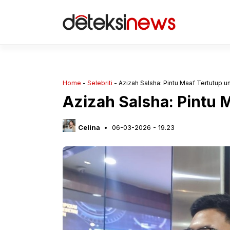
Langsung
ke
isi
Home
-
Selebriti
-
Azizah Salsha: Pintu Maaf Tertutup 
Azizah Salsha: Pintu 
Celina
06-03-2026 - 19.23