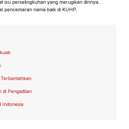
t isu perselingkuhan yang merugikan dirinya.
sal pencemaran nama baik di KUHP.
rkuak
e
 Terbantahkan
n di Pengadilan
 Indonesia