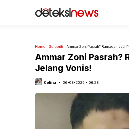
Langsung
ke
isi
Home
-
Selebriti
-
Ammar Zoni Pasrah? Ramadan Jadi Pel
Ammar Zoni Pasrah? R
Jelang Vonis!
Celina
06-03-2026 - 06.23