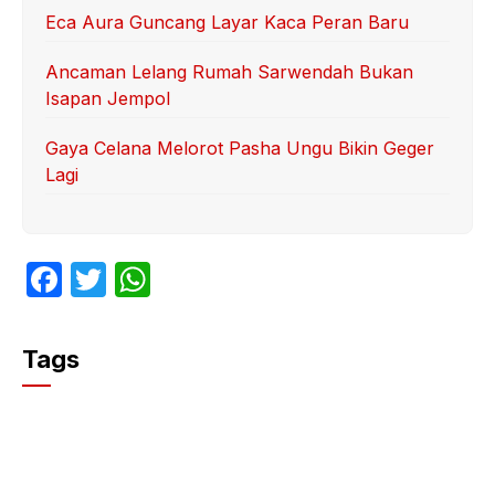
Eca Aura Guncang Layar Kaca Peran Baru
Ancaman Lelang Rumah Sarwendah Bukan
Isapan Jempol
Gaya Celana Melorot Pasha Ungu Bikin Geger
Lagi
F
T
W
a
w
h
c
itt
at
Tags
e
er
s
b
A
o
p
o
p