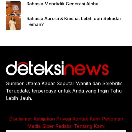
Rahasia Mendidik Generasi Alpha!
Rahasia Aurora & Kiesha: Lebih dari Sekadar
Teman?
Sumber Utama Kabar Seputar Wanita dan Selebritis
Terupdate, terpercaya untuk Anda yang Ingin Tahu
Lebih Jauh.
Disclaimer
Kebijakan Privasi
Kontak Kami
Pedoman
Media Siber
Redaksi
Tentang Kami