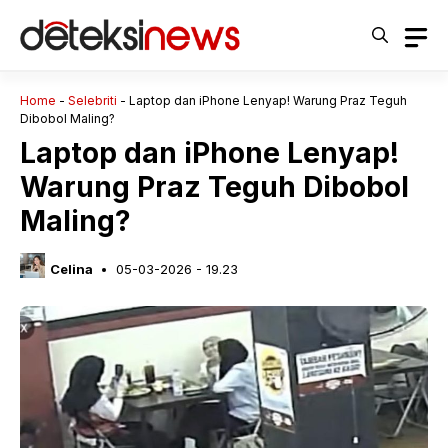
Langsung
ke
isi
Home
-
Selebriti
-
Laptop dan iPhone Lenyap! Warung Praz Teguh
Dibobol Maling?
Laptop dan iPhone Lenyap!
Warung Praz Teguh Dibobol
Maling?
Celina
05-03-2026 - 19.23