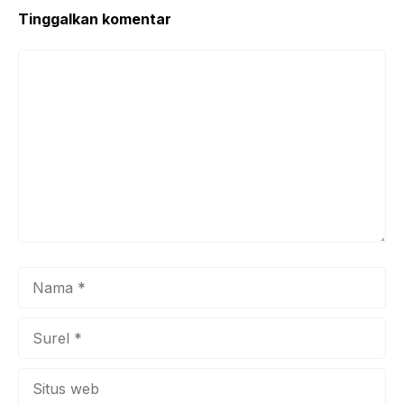
k
Tinggalkan komentar
Komentar
Nama
Surel
Situs
web