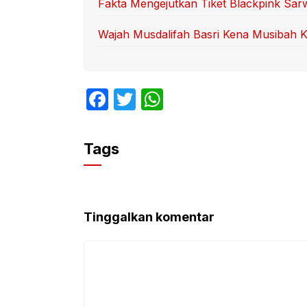
Fakta Mengejutkan Tiket Blackpink Sa
Wajah Musdalifah Basri Kena Musibah 
F
T
W
a
w
h
c
itt
at
Tags
e
er
s
b
A
o
p
Tinggalkan komentar
o
p
k
Komentar