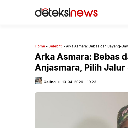
Langsung
ke
isi
Home
-
Selebriti
-
Arka Asmara: Bebas dari Bayang-Bayan
Arka Asmara: Bebas d
Anjasmara, Pilih Jalur 
Celina
13-04-2026 - 19.23