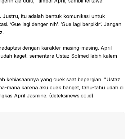
erin aja dulu," timpal April, sambil tertawa.
. Justru, itu adalah bentuk komunikasi untuk
i. ‘Gue lagi denger nih’, ‘Gue lagi berpikir’. Jangan
z.
radaptasi dengan karakter masing-masing. April
mudah kaget, sementara Ustaz Solmed lebih kalem
alah kebiasaannya yang cuek saat bepergian. "Ustaz
na-mana karena aku cuek banget, tahu-tahu udah di
gkas April Jasmine. (deteksinews.co.id)