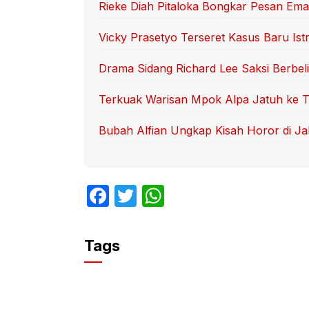
Rieke Diah Pitaloka Bongkar Pesan Ema
Vicky Prasetyo Terseret Kasus Baru Ist
Drama Sidang Richard Lee Saksi Berbelit
Terkuak Warisan Mpok Alpa Jatuh ke T
Bubah Alfian Ungkap Kisah Horor di Ja
F
T
W
a
w
h
c
itt
at
Tags
e
er
s
b
A
o
p