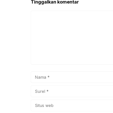
Tinggalkan komentar
o
p
k
Komentar
Nama
Surel
Situs
web