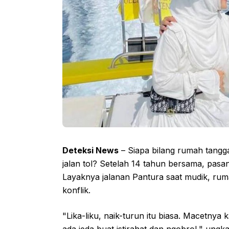
Deteksi News
– Siapa bilang rumah tangg
jalan tol? Setelah 14 tahun bersama, pasan
Layaknya jalanan Pantura saat mudik, rum
konflik.
"Lika-liku, naik-turun itu biasa. Macetnya k
ada jeda buat istirahat dan ngobrol," ungk