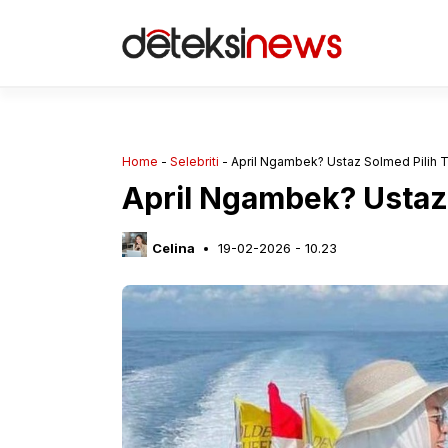
Langsung
ke
isi
Home
-
Selebriti
-
April Ngambek? Ustaz Solmed Pilih Tak
April Ngambek? Ustaz S
Celina
19-02-2026 - 10.23