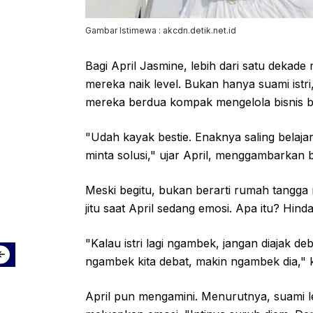
Gambar Istimewa : akcdn.detik.net.id
Bagi April Jasmine, lebih dari satu dekad
mereka naik level. Bukan hanya suami istri, t
mereka berdua kompak mengelola bisnis 
"Udah kayak bestie. Enaknya saling belaja
minta solusi," ujar April, menggambarkan
Meski begitu, bukan berarti rumah tangga
jitu saat April sedang emosi. Apa itu? Hinda
"Kalau istri lagi ngambek, jangan diajak de
ngambek kita debat, makin ngambek dia," k
April pun mengamini. Menurutnya, suami leb