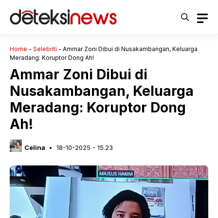
Langsung
ke
isi
Home
-
Selebriti
-
Ammar Zoni Dibui di Nusakambangan, Keluarga
Meradang: Koruptor Dong Ah!
Ammar Zoni Dibui di
Nusakambangan, Keluarga
Meradang: Koruptor Dong
Ah!
Celina
18-10-2025 - 15.23