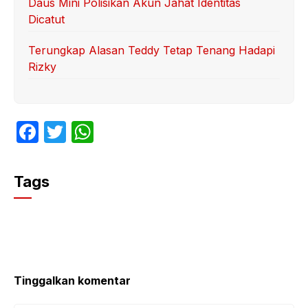
Daus Mini Polisikan Akun Jahat Identitas
Dicatut
Terungkap Alasan Teddy Tetap Tenang Hadapi
Rizky
F
T
W
a
w
h
c
itt
at
Tags
e
er
s
b
A
o
p
o
p
k
Tinggalkan komentar