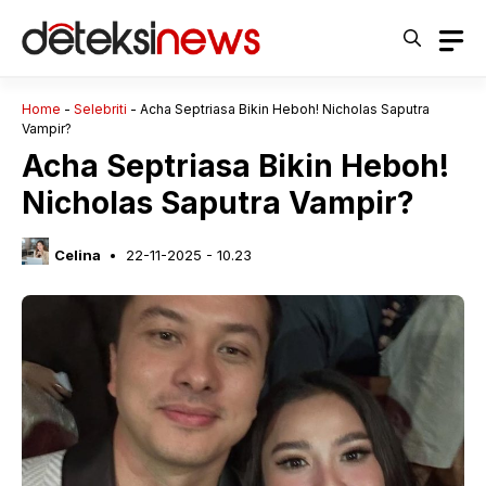
Langsung
ke
isi
Home
-
Selebriti
-
Acha Septriasa Bikin Heboh! Nicholas Saputra
Vampir?
Acha Septriasa Bikin Heboh!
Nicholas Saputra Vampir?
Celina
22-11-2025 - 10.23