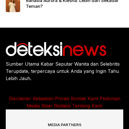
Rahasia Aurora & Kiesha: Lebih dari Sekadar
Teman?
Sumber Utama Kabar Seputar Wanita dan Selebritis
Terupdate, terpercaya untuk Anda yang Ingin Tahu
Lebih Jauh.
Disclaimer
Kebijakan Privasi
Kontak Kami
Pedoman
Media Siber
Redaksi
Tentang Kami
MEDIA PARTNERS