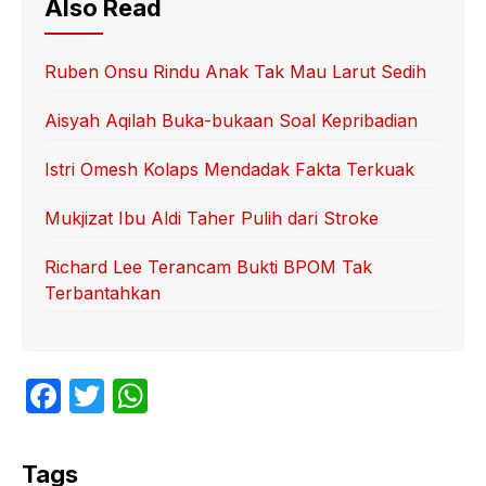
Also Read
Ruben Onsu Rindu Anak Tak Mau Larut Sedih
Aisyah Aqilah Buka-bukaan Soal Kepribadian
Istri Omesh Kolaps Mendadak Fakta Terkuak
Mukjizat Ibu Aldi Taher Pulih dari Stroke
Richard Lee Terancam Bukti BPOM Tak
Terbantahkan
F
T
W
a
w
h
c
itt
at
Tags