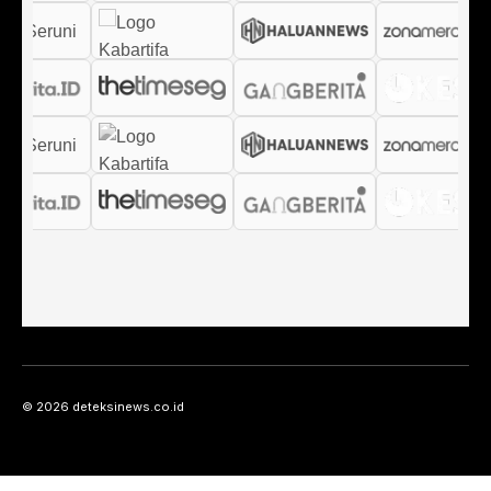
© 2026 deteksinews.co.id