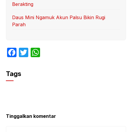
Berakting
Daus Mini Ngamuk Akun Palsu Bikin Rugi
Parah
F
T
W
a
w
h
c
itt
at
Tags
e
er
s
b
A
o
p
o
p
k
Tinggalkan komentar
Komentar