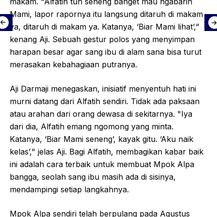
makam. "Alfatih tuh seneng banget mau ngabarin
Mami, lapor rapornya itu langsung ditaruh di makam
ya, ditaruh di makam ya. Katanya, ‘Biar Mami lihat’,"
kenang Aji. Sebuah gestur polos yang menyimpan
harapan besar agar sang ibu di alam sana bisa turut
merasakan kebahagiaan putranya.
Aji Darmaji menegaskan, inisiatif menyentuh hati ini
murni datang dari Alfatih sendiri. Tidak ada paksaan
atau arahan dari orang dewasa di sekitarnya. "Iya
dari dia, Alfatih emang ngomong yang minta.
Katanya, ‘Biar Mami seneng’, kayak gitu. ‘Aku naik
kelas’," jelas Aji. Bagi Alfatih, membagikan kabar baik
ini adalah cara terbaik untuk membuat Mpok Alpa
bangga, seolah sang ibu masih ada di sisinya,
mendampingi setiap langkahnya.
Mpok Alpa sendiri telah berpulang pada Agustus