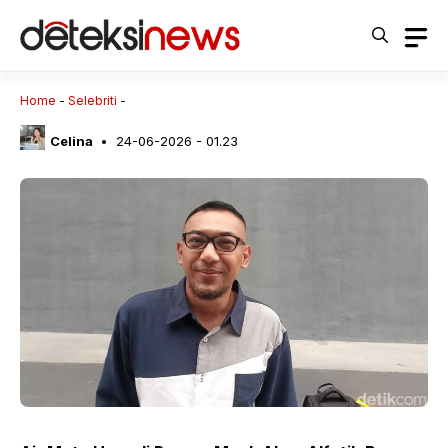
Langsung
ke
isi
Home
-
Selebriti
-
Celina
24-06-2026 - 01.23