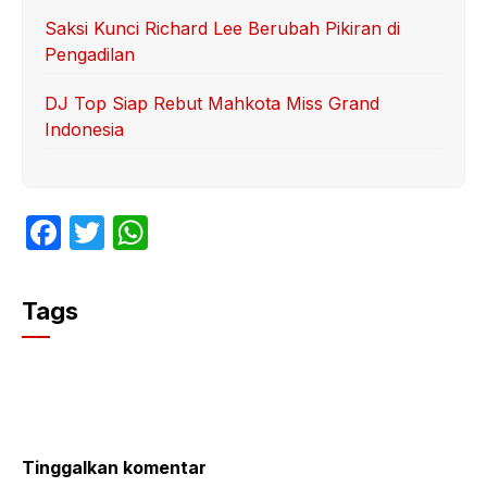
Saksi Kunci Richard Lee Berubah Pikiran di
Pengadilan
DJ Top Siap Rebut Mahkota Miss Grand
Indonesia
F
T
W
a
w
h
c
itt
at
Tags
e
er
s
b
A
o
p
o
p
k
Tinggalkan komentar