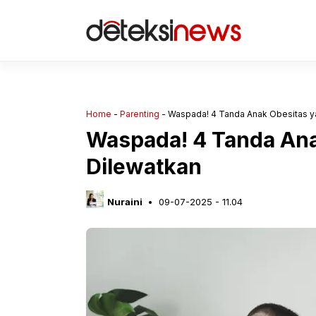
Langsung
ke
isi
Home
-
Parenting
-
Waspada! 4 Tanda Anak Obesitas y
Waspada! 4 Tanda Ana
Dilewatkan
Nuraini
09-07-2025 - 11.04