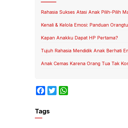
Rahasia Sukses Atasi Anak Pilih-Pilih M
Kenali & Kelola Emosi: Panduan Orangt
Kapan Anakku Dapat HP Pertama?
Tujuh Rahasia Mendidik Anak Berhati E
Anak Cemas Karena Orang Tua Tak K
F
T
W
a
w
h
c
itt
at
Tags
e
er
s
b
A