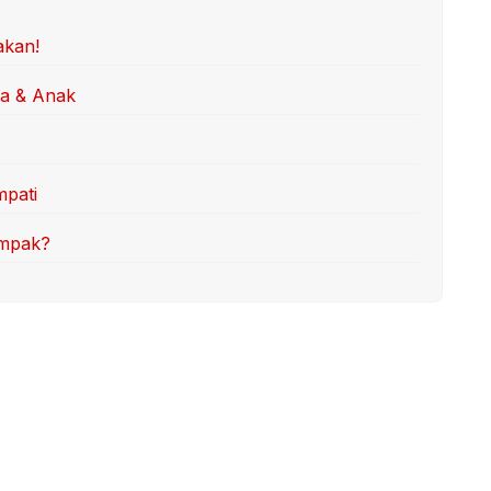
akan!
ua & Anak
mpati
ompak?