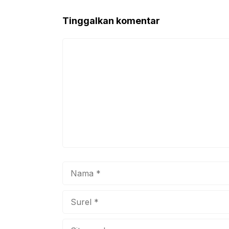
o
p
Tinggalkan komentar
o
p
k
Komentar
Nama
Surel
Situs