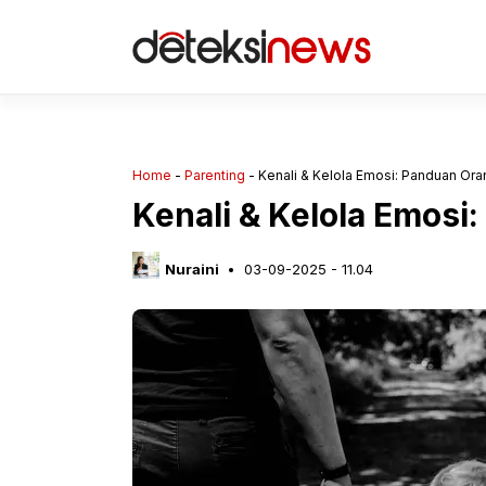
Langsung
ke
isi
Home
-
Parenting
-
Kenali & Kelola Emosi: Panduan Ora
Kenali & Kelola Emosi
Nuraini
03-09-2025 - 11.04