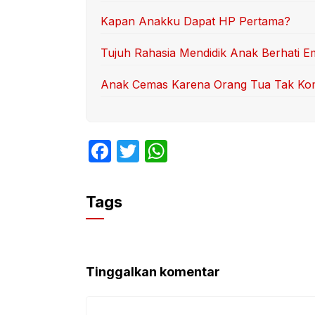
Kapan Anakku Dapat HP Pertama?
Tujuh Rahasia Mendidik Anak Berhati E
Anak Cemas Karena Orang Tua Tak K
F
T
W
a
w
h
c
itt
at
Tags
e
er
s
b
A
o
p
Tinggalkan komentar
o
p
k
Komentar