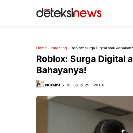
Langsung
ke
isi
Home
-
Parenting
-
Roblox: Surga Digital atau Jebaka
Roblox: Surga Digital
Bahayanya!
Nuraini
03-06-2025 - 20.04