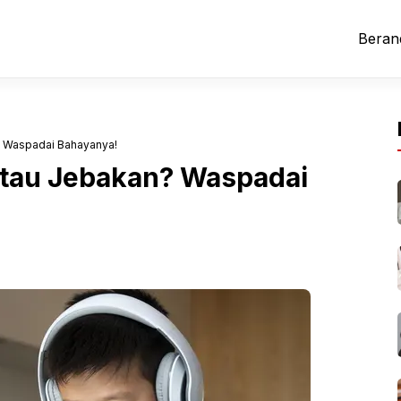
Beran
n? Waspadai Bahayanya!
 atau Jebakan? Waspadai