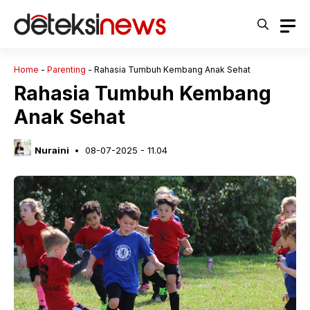
Langsung
ke
isi
Home
-
Parenting
-
Rahasia Tumbuh Kembang Anak Sehat
Rahasia Tumbuh Kembang
Anak Sehat
Nuraini
08-07-2025 - 11.04