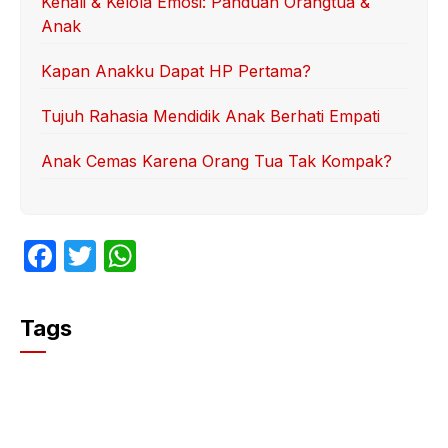
Kenali & Kelola Emosi: Panduan Orangtua &
Anak
Kapan Anakku Dapat HP Pertama?
Tujuh Rahasia Mendidik Anak Berhati Empati
Anak Cemas Karena Orang Tua Tak Kompak?
F
T
W
a
w
h
c
itt
at
Tags
e
er
s
b
A
o
p
o
p