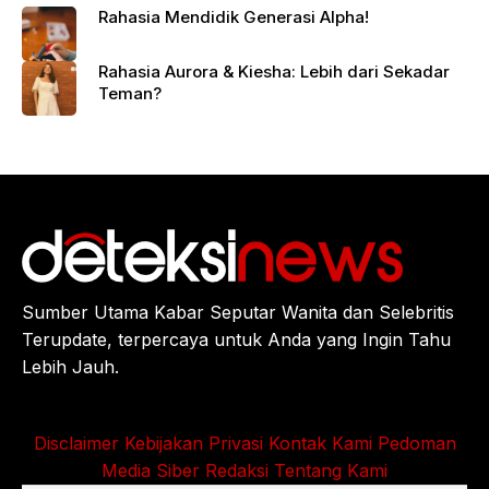
Rahasia Mendidik Generasi Alpha!
Rahasia Aurora & Kiesha: Lebih dari Sekadar
Teman?
Sumber Utama Kabar Seputar Wanita dan Selebritis
Terupdate, terpercaya untuk Anda yang Ingin Tahu
Lebih Jauh.
Disclaimer
Kebijakan Privasi
Kontak Kami
Pedoman
Media Siber
Redaksi
Tentang Kami