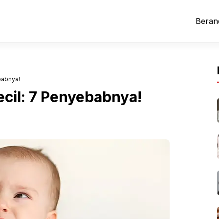
Beran
babnya!
ecil: 7 Penyebabnya!