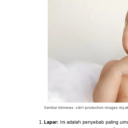
Gambar Istimewa : cdn1-production-images-kly.a
Lapar:
Ini adalah penyebab paling umu