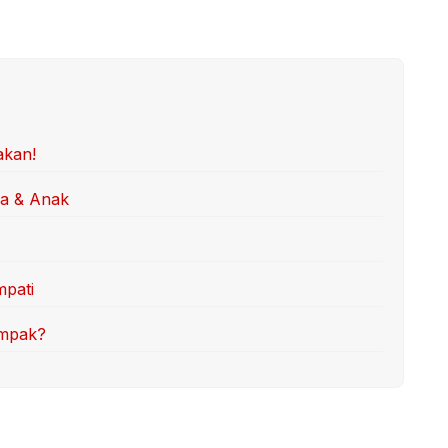
akan!
ua & Anak
mpati
ompak?