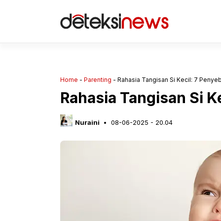
Langsung
ke
isi
Home
-
Parenting
-
Rahasia Tangisan Si Kecil: 7 Penye
Rahasia Tangisan Si K
Nuraini
08-06-2025 - 20.04