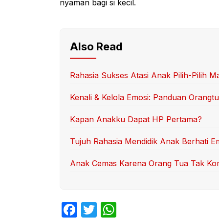
nyaman bagi si kecil.
Also Read
Rahasia Sukses Atasi Anak Pilih-Pilih M
Kenali & Kelola Emosi: Panduan Orangt
Kapan Anakku Dapat HP Pertama?
Tujuh Rahasia Mendidik Anak Berhati E
Anak Cemas Karena Orang Tua Tak K
F
T
W