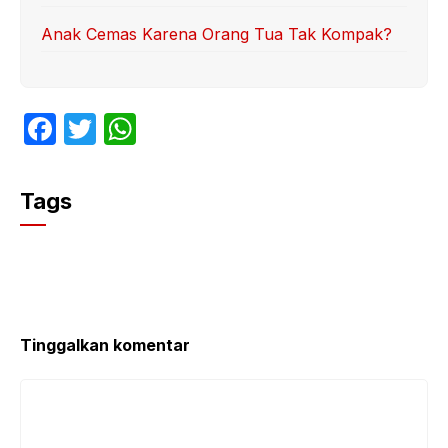
Anak Cemas Karena Orang Tua Tak Kompak?
F
T
W
a
w
h
c
itt
at
Tags
e
er
s
b
A
o
p
o
p
k
Tinggalkan komentar
Komentar