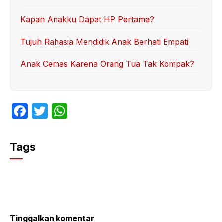
Kapan Anakku Dapat HP Pertama?
Tujuh Rahasia Mendidik Anak Berhati Empati
Anak Cemas Karena Orang Tua Tak Kompak?
F
T
W
a
w
h
c
itt
at
Tags
e
er
s
b
A
o
p
o
p
k
Tinggalkan komentar