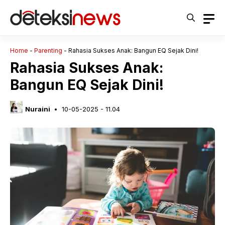
Langsung
ke
isi
Home
-
Parenting
-
Rahasia Sukses Anak: Bangun EQ Sejak Dini!
Rahasia Sukses Anak:
Bangun EQ Sejak Dini!
Nuraini
10-05-2025 - 11.04