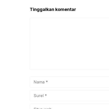
o
p
Tinggalkan komentar
o
p
k
Komentar
Nama
Surel
Situs