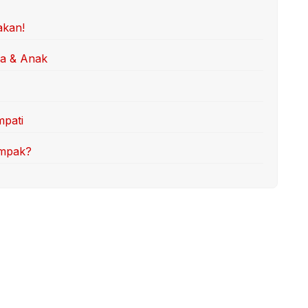
akan!
ua & Anak
mpati
ompak?