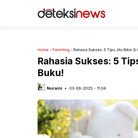
Langsung
ke
isi
Home
-
Parenting
-
Rahasia Sukses: 5 Tips Jitu Bikin Si 
Rahasia Sukses: 5 Tips 
Buku!
Nuraini
03-06-2025 - 11.04