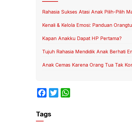
Rahasia Sukses Atasi Anak Pilih-Pilih M
Kenali & Kelola Emosi: Panduan Orangt
Kapan Anakku Dapat HP Pertama?
Tujuh Rahasia Mendidik Anak Berhati E
Anak Cemas Karena Orang Tua Tak K
F
T
W
a
w
h
c
itt
at
Tags
e
er
s
b
A