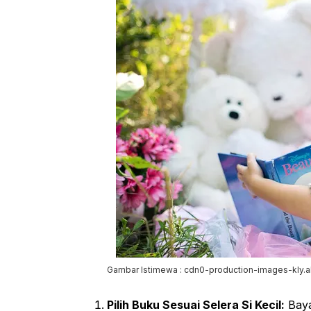
Gambar Istimewa : cdn0-production-images-kly.
Pilih Buku Sesuai Selera Si Kecil:
Baya