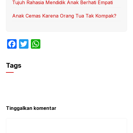
Tujuh Rahasia Mendidik Anak Berhati Empati
Anak Cemas Karena Orang Tua Tak Kompak?
F
T
W
a
w
h
c
itt
at
Tags
e
er
s
b
A
o
p
o
p
k
Tinggalkan komentar
Komentar