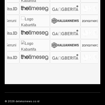
© 2026 deteksinews.co.id