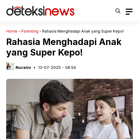
Langsung
ke
isi
Home
-
Parenting
-
Rahasia Menghadapi Anak yang Super Kepo!
Rahasia Menghadapi Anak
yang Super Kepo!
Nuraini
13-07-2025 - 08.54