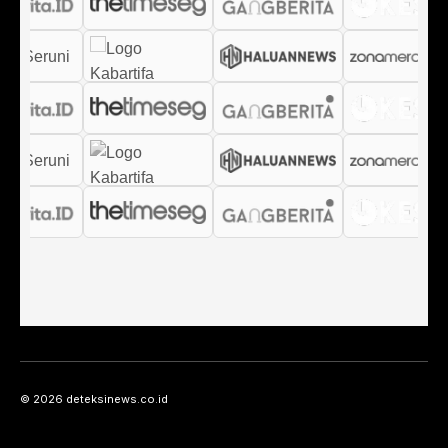
© 2026 deteksinews.co.id