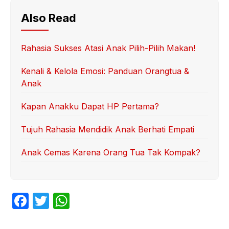
Also Read
Rahasia Sukses Atasi Anak Pilih-Pilih Makan!
Kenali & Kelola Emosi: Panduan Orangtua &
Anak
Kapan Anakku Dapat HP Pertama?
Tujuh Rahasia Mendidik Anak Berhati Empati
Anak Cemas Karena Orang Tua Tak Kompak?
F
T
W
a
w
h