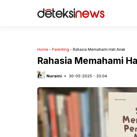
Langsung
ke
isi
Home
-
Parenting
-
Rahasia Memahami Hati Anak
Rahasia Memahami Ha
Nuraini
30-05-2025 - 20.04