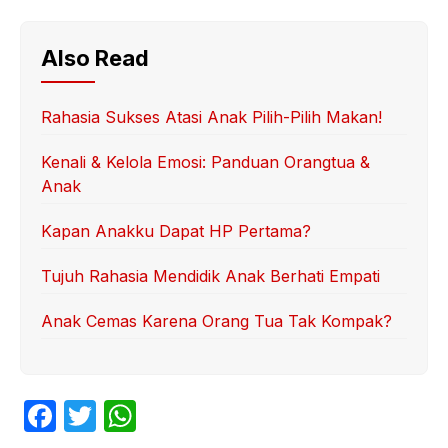
Also Read
Rahasia Sukses Atasi Anak Pilih-Pilih Makan!
Kenali & Kelola Emosi: Panduan Orangtua &
Anak
Kapan Anakku Dapat HP Pertama?
Tujuh Rahasia Mendidik Anak Berhati Empati
Anak Cemas Karena Orang Tua Tak Kompak?
F
T
W
a
w
h