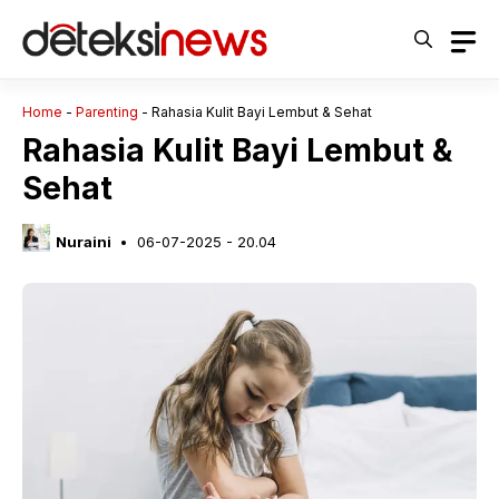
Langsung
ke
isi
Home
-
Parenting
-
Rahasia Kulit Bayi Lembut & Sehat
Rahasia Kulit Bayi Lembut &
Sehat
Nuraini
06-07-2025 - 20.04