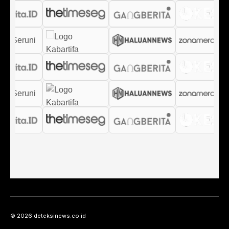
© 2026 deteksinews.co.id