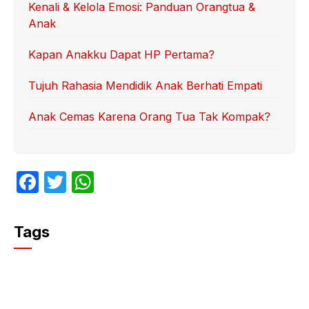
Kenali & Kelola Emosi: Panduan Orangtua &
Anak
Kapan Anakku Dapat HP Pertama?
Tujuh Rahasia Mendidik Anak Berhati Empati
Anak Cemas Karena Orang Tua Tak Kompak?
F
T
W
a
w
h
c
itt
at
Tags
e
er
s
b
A
o
p