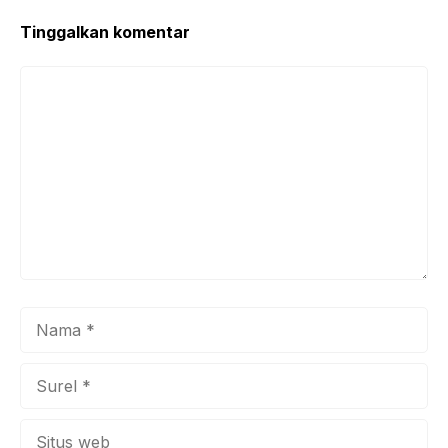
o
p
k
Tinggalkan komentar
Komentar
Nama
Surel
Situs