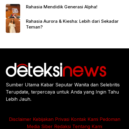
Rahasia Mendidik Generasi Alpha!
Rahasia Aurora & Kiesha: Lebih dari Sekadar
Teman?
Sumber Utama Kabar Seputar Wanita dan Selebritis
Terupdate, terpercaya untuk Anda yang Ingin Tahu
Lebih Jauh.
Disclaimer
Kebijakan Privasi
Kontak Kami
Pedoman
Media Siber
Redaksi
Tentang Kami