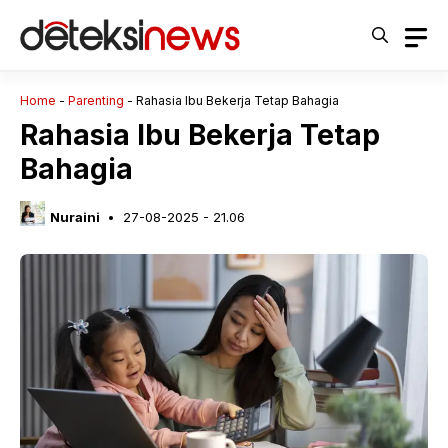
Langsung
ke
isi
Home
-
Parenting
-
Rahasia Ibu Bekerja Tetap Bahagia
Rahasia Ibu Bekerja Tetap
Bahagia
Nuraini
27-08-2025 - 21.06